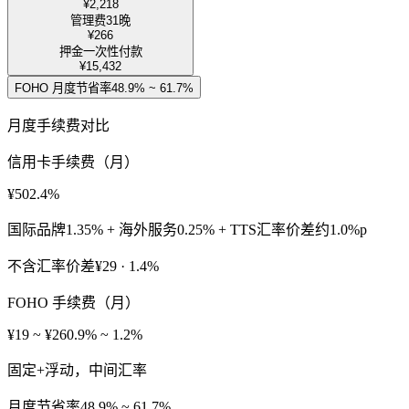
¥2,218
管理费
31晚
¥266
押金
一次性付款
¥15,432
FOHO 月度节省率
48.9% ~ 61.7%
月度手续费对比
信用卡手续费（月）
¥50
2.4%
国际品牌1.35% + 海外服务0.25% + TTS汇率价差约1.0%p
不含汇率价差
¥29 · 1.4%
FOHO 手续费（月）
¥19 ~ ¥26
0.9% ~ 1.2%
固定+浮动，中间汇率
月度节省率
48.9% ~ 61.7%