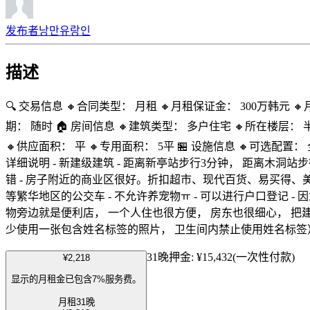
发布者
낭만유랑인
描述
🔍 交易信息 🔸合同类型： 月租 🔸月租保证金： 300万韩
期： 随时 🏠 房间信息 🔸建筑类型： 多户住宅 🔸所在楼层：
🔸供应面积： 平 🔸专用面积： 5平 🏪 设施信息 🔸可
详细说明 - 新建级建筑 - 距离新亭站步行3分钟， 距离木洞站
错 - 房子附近的商业区很好。折扣超市、现代百货、易买得、
等繁华地区的公交车 - 不允许养宠物ㅠ - 可以进行户口登记 
物旁边就是便利店， 一个人住也很方便， 房东也很细心， 把建
少使用一张包含姓名标签的照片， 卫生间内禁止使用姓名标签
31晚
押金:
¥15,432
(一次性付款)
¥2,218
显示的月租金已包含7%服务费。
月租
31晚