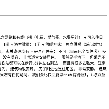
项目： 包含网络和有线电视（电费、燃气费、水费另计） 🔸可入住日
： 1间 🔸浴室数量： 1间 🔸供暖方式： 独立供暖（城市燃气）
机， 玄关密码均有 🔸是否可停车： 不可（目前已全部停满） 💡
区， 没有噪音， 非常适合安静居住。 - 虽然是半地下， 但采光不
、地铁站都可以在步行5分钟左右到达， 而且有很多去弘大、江南
。首先， 建筑物很安静， 房子附近也是住宅区， 非常安静。 建筑
您有任何疑问， 我们会尽快回复您^^ 📸 房源照片（ 必须至