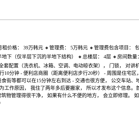
元 🔸月租价格： 39万韩元 🔸管理费： 5万韩元 🔸管理费包含
 半地下（仅半层下沉的半地下结构） 🔸总楼层： 4层 🔸房间数量
选配置： 全套配置（洗衣机、冰箱、空调、电动晾衣架）， 门锁， 对讲
步行10分钟 - 便利店商圈（距离便利店步行20秒） - 周围是住宅
美食街等都可以在15分钟左右到达 - 交通也很方便， 公交车站
- 因为工作原因， 我住了两年多后要搬家， 所以才发布这个信息
筑物管理得很干净， 如果有什么不便的地方， 会立即修理。 如果
）