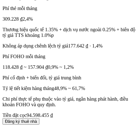
Phí thẻ mỗi tháng
309.228 ₫
2,4%
Thương hiệu quốc tế 1.35% + dịch vụ nước ngoài 0.25% + biên độ
tỷ giá TTS khoảng 1.0%p
Không áp dụng chênh lệch tỷ giá
177.642 ₫ · 1,4%
Phí FOHO mỗi tháng
118.428 ₫ ~ 157.904 ₫
0,9% ~ 1,2%
Phí cố định + biến đổi, tỷ giá trung bình
Tỷ lệ tiết kiệm hàng tháng
48,9% ~ 61,7%
Chi phí thực tế phụ thuộc vào tỷ giá, ngân hàng phát hành, điều
khoản FOHO và quy định.
Tiền đặt cọc
94.598.455 ₫
Đăng ký thuê nhà