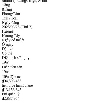
Studio tại Gangseo-gu, Seoul
Tầng
8Tầng
Phòng/Tắm
1cái / 1cái
Ngày đăng
2025/08/26 (Thứ 3)
Hướng
Hướng Tây
Ngày có thể ở
Ở ngay
Đậu xe
Có thể
Diện tích sử dụng
19㎡
Diện tích sàn
19㎡
Tiền đặt cọc
₫94,598,455
tiền thuê hàng tháng
₫13,158,645
Phí quản lý
₫2,837,954