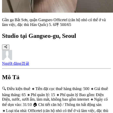
Gần ga Bắt Sơn, quận Gangseo Officetel (căn hộ nhỏ có thể ở và
làm việc, đặc thù Hàn Quốc) 5. 6坪 500/65
Studio tại Gangseo-gu, Seoul
Người đăng
갭골
Mô Tả
🔍 Điều kiện thuê 🔸Tiền đặt cọc thuê hàng tháng: 500 🔸Giá thuê
hàng tháng: 65 🔸Phí quản lý: 15 🔸Phí quản lý Bao gồm: Điện
Điện, nước, sưởi ấm, làm mát, không bao gồm internet 🔸Ngày có
thể dọn vào: 31/10 🏠 Chi tiết căn hộ / Thông tin bất động sản
🔸Loại tòa nhà: Officetel (căn hộ nhỏ có thể ở và làm việc, đặc thù