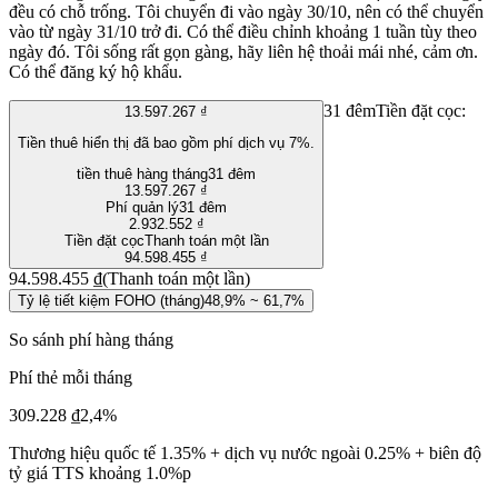
đều có chỗ trống. Tôi chuyển đi vào ngày 30/10, nên có thể chuyển
vào từ ngày 31/10 trở đi. Có thể điều chỉnh khoảng 1 tuần tùy theo
ngày đó. Tôi sống rất gọn gàng, hãy liên hệ thoải mái nhé, cảm ơn.
Có thể đăng ký hộ khẩu.
31 đêm
Tiền đặt cọc:
13.597.267 ₫
Tiền thuê hiển thị đã bao gồm phí dịch vụ 7%.
tiền thuê hàng tháng
31 đêm
13.597.267 ₫
Phí quản lý
31 đêm
2.932.552 ₫
Tiền đặt cọc
Thanh toán một lần
94.598.455 ₫
94.598.455 ₫
(Thanh toán một lần)
Tỷ lệ tiết kiệm FOHO (tháng)
48,9% ~ 61,7%
So sánh phí hàng tháng
Phí thẻ mỗi tháng
309.228 ₫
2,4%
Thương hiệu quốc tế 1.35% + dịch vụ nước ngoài 0.25% + biên độ
tỷ giá TTS khoảng 1.0%p