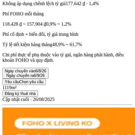
Không áp dụng chênh lệch tỷ giá
177.642 ₫ · 1,4%
Phí FOHO mỗi tháng
118.428 ₫ ~ 157.904 ₫
0,9% ~ 1,2%
Phí cố định + biến đổi, tỷ giá trung bình
Tỷ lệ tiết kiệm hàng tháng
48,9% ~ 61,7%
Chi phí thực tế phụ thuộc vào tỷ giá, ngân hàng phát hành, điều
khoản FOHO và quy định.
Ngày chuyển vào
6/8/26
Ngày chuyển ra
6/9/26
Yêu cầu
Chọn yêu cầu
1
1
19m²
Đăng ký thuê nhà
Cập nhật cuối · 26/08/2025