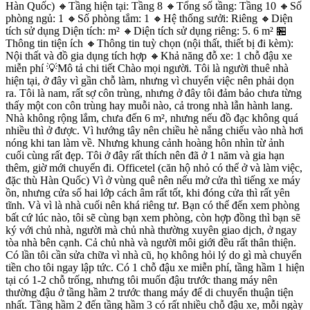
Hàn Quốc) 🔸Tầng hiện tại: Tầng 8 🔸Tổng số tầng: Tầng 10 🔸Số
phòng ngủ: 1 🔸Số phòng tắm: 1 🔸Hệ thống sưởi: Riêng 🔸Diện
tích sử dụng Diện tích: m² 🔸Diện tích sử dụng riêng: 5. 6 m² 🏪
Thông tin tiện ích 🔸Thông tin tuỳ chọn (nội thất, thiết bị đi kèm):
Nội thất và đồ gia dụng tích hợp 🔸Khả năng đỗ xe: 1 chỗ đậu xe
miễn phí 💡Mô tả chi tiết Chào mọi người. Tôi là người thuê nhà
hiện tại, ở đây vì gần chỗ làm, nhưng vì chuyển việc nên phải dọn
ra. Tôi là nam, rất sợ côn trùng, nhưng ở đây tôi đảm bảo chưa từng
thấy một con côn trùng hay muỗi nào, cả trong nhà lẫn hành lang.
Nhà không rộng lắm, chưa đến 6 m², nhưng nếu đồ đạc không quá
nhiều thì ở được. Vì hướng tây nên chiều hè nắng chiếu vào nhà hơi
nóng khi tan làm về. Nhưng khung cảnh hoàng hôn nhìn từ ảnh
cuối cùng rất đẹp. Tôi ở đây rất thích nên đã ở 1 năm và gia hạn
thêm, giờ mới chuyển đi. Officetel (căn hộ nhỏ có thể ở và làm việc,
đặc thù Hàn Quốc) Vì ở vùng quê nên nếu mở cửa thì tiếng xe máy
ồn, nhưng cửa sổ hai lớp cách âm rất tốt, khi đóng cửa thì rất yên
tĩnh. Và vì là nhà cuối nên khá riêng tư. Bạn có thể đến xem phòng
bất cứ lúc nào, tôi sẽ cùng bạn xem phòng, còn hợp đồng thì bạn sẽ
ký với chủ nhà, người mà chủ nhà thường xuyên giao dịch, ở ngay
tòa nhà bên cạnh. Cả chủ nhà và người môi giới đều rất thân thiện.
Có lần tôi cần sửa chữa vì nhà cũ, họ không hỏi lý do gì mà chuyển
tiền cho tôi ngay lập tức. Có 1 chỗ đậu xe miễn phí, tầng hầm 1 hiện
tại có 1-2 chỗ trống, nhưng tôi muốn đậu trước thang máy nên
thường đậu ở tầng hầm 2 trước thang máy để di chuyển thuận tiện
nhất. Tầng hầm 2 đến tầng hầm 3 có rất nhiều chỗ đậu xe, mỗi ngày