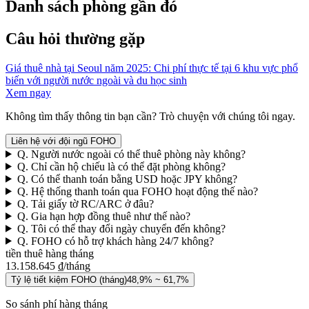
Danh sách phòng gần đó
Câu hỏi thường gặp
Giá thuê nhà tại Seoul năm 2025: Chi phí thực tế tại 6 khu vực phổ
biến với người nước ngoài và du học sinh
Xem ngay
Không tìm thấy thông tin bạn cần? Trò chuyện với chúng tôi ngay.
Liên hệ với đội ngũ FOHO
Q. Người nước ngoài có thể thuê phòng này không?
Q. Chỉ cần hộ chiếu là có thể đặt phòng không?
Q. Có thể thanh toán bằng USD hoặc JPY không?
Q. Hệ thống thanh toán qua FOHO hoạt động thế nào?
Q. Tải giấy tờ RC/ARC ở đâu?
Q. Gia hạn hợp đồng thuê như thế nào?
Q. Tôi có thể thay đổi ngày chuyển đến không?
Q. FOHO có hỗ trợ khách hàng 24/7 không?
tiền thuê hàng tháng
13.158.645 ₫
/tháng
Tỷ lệ tiết kiệm FOHO (tháng)
48,9% ~ 61,7%
So sánh phí hàng tháng