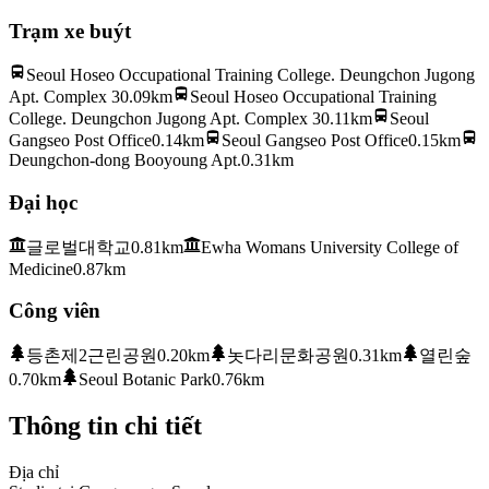
Trạm xe buýt
Seoul Hoseo Occupational Training College. Deungchon Jugong
Apt. Complex 3
0.09km
Seoul Hoseo Occupational Training
College. Deungchon Jugong Apt. Complex 3
0.11km
Seoul
Gangseo Post Office
0.14km
Seoul Gangseo Post Office
0.15km
Deungchon-dong Booyoung Apt.
0.31km
Đại học
글로벌대학교
0.81km
Ewha Womans University College of
Medicine
0.87km
Công viên
등촌제2근린공원
0.20km
놋다리문화공원
0.31km
열린숲
0.70km
Seoul Botanic Park
0.76km
Thông tin chi tiết
Địa chỉ